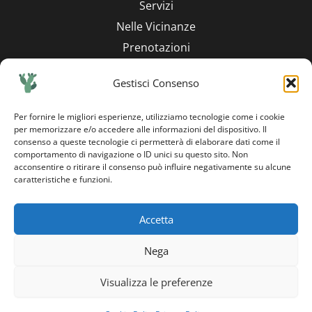
Servizi
Nelle Vicinanze
Prenotazioni
Contatti
Via Vittorio Emanuele, 10
Gestisci Consenso
Capo d'Orlando - ME - Italy
Per fornire le migliori esperienze, utilizziamo tecnologie come i cookie
info@ameravigghia.com
per memorizzare e/o accedere alle informazioni del dispositivo. Il
+39 328 669 7569
consenso a queste tecnologie ci permetterà di elaborare dati come il
L
L
L
comportamento di navigazione o ID unici su questo sito. Non
n
n
n
acconsentire o ritirare il consenso può influire negativamente su alcune
Policies
i
i
i
caratteristiche e funzioni.
-
-
-
Cookies
f
i
g
a
n
o
Privacy
Accetta
c
s
o
e
t
g
b
a
l
Nega
o
g
e
o
r
Visualizza le preferenze
k
a
m
-
COPYRIGHT © 2026 'A MERAVIGGHIA - SOFIA'S APARTMENT