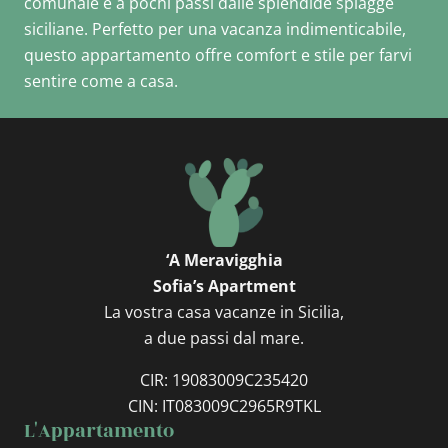
comunale e a pochi passi dalle splendide spiagge
siciliane. Perfetto per una vacanza indimenticabile,
questo appartamento offre comfort e stile per farvi
sentire come a casa.
‘A Meravigghia
Sofia’s Apartment
La vostra casa vacanze in Sicilia,
a due passi dal mare.
CIR: 19083009C235420
CIN: IT083009C2965R9TKL
L'Appartamento