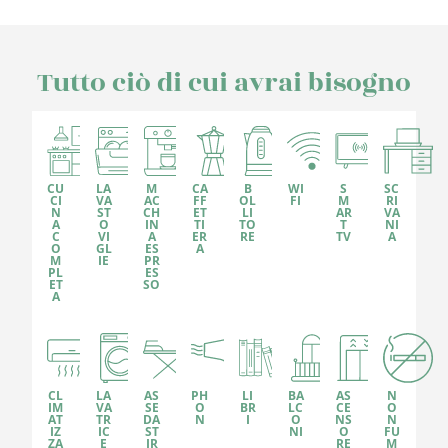
Tutto ciò di cui avrai bisogno
CU
LA
M
CA
B
WI
S
SC
CI
VA
AC
FF
OL
FI
M
RI
N
ST
CH
ET
LI
AR
VA
A
O
IN
TI
TO
T
NI
C
VI
A
ER
RE
TV
A
O
GL
ES
A
M
IE
PR
PL
ES
ET
SO
A
CL
LA
AS
PH
LI
BA
AS
N
IM
VA
SE
O
BR
LC
CE
O
AT
TR
DA
N
I
O
NS
N
IZ
IC
ST
NI
O
FU
ZA
E
IR
RE
M